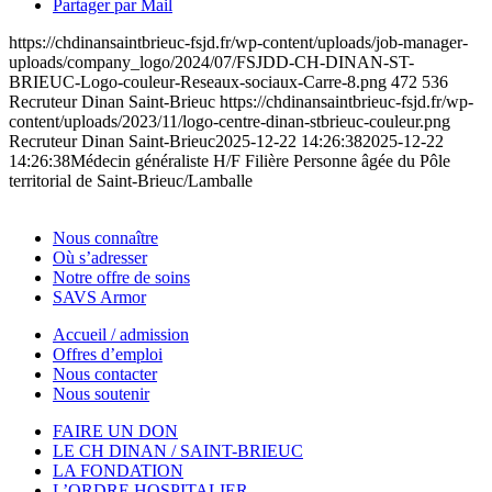
Partager par Mail
https://chdinansaintbrieuc-fsjd.fr/wp-content/uploads/job-manager-
uploads/company_logo/2024/07/FSJDD-CH-DINAN-ST-
BRIEUC-Logo-couleur-Reseaux-sociaux-Carre-8.png
472
536
Recruteur Dinan Saint-Brieuc
https://chdinansaintbrieuc-fsjd.fr/wp-
content/uploads/2023/11/logo-centre-dinan-stbrieuc-couleur.png
Recruteur Dinan Saint-Brieuc
2025-12-22 14:26:38
2025-12-22
14:26:38
Médecin généraliste H/F Filière Personne âgée du Pôle
territorial de Saint-Brieuc/Lamballe
Nous connaître
Où s’adresser
Notre offre de soins
SAVS Armor
Accueil / admission
Offres d’emploi
Nous contacter
Nous soutenir
FAIRE UN DON
LE CH DINAN / SAINT-BRIEUC
LA FONDATION
L’ORDRE HOSPITALIER