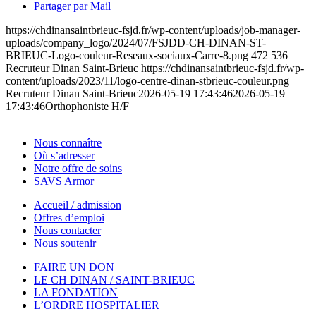
Partager par Mail
https://chdinansaintbrieuc-fsjd.fr/wp-content/uploads/job-manager-
uploads/company_logo/2024/07/FSJDD-CH-DINAN-ST-
BRIEUC-Logo-couleur-Reseaux-sociaux-Carre-8.png
472
536
Recruteur Dinan Saint-Brieuc
https://chdinansaintbrieuc-fsjd.fr/wp-
content/uploads/2023/11/logo-centre-dinan-stbrieuc-couleur.png
Recruteur Dinan Saint-Brieuc
2026-05-19 17:43:46
2026-05-19
17:43:46
Orthophoniste H/F
Nous connaître
Où s’adresser
Notre offre de soins
SAVS Armor
Accueil / admission
Offres d’emploi
Nous contacter
Nous soutenir
FAIRE UN DON
LE CH DINAN / SAINT-BRIEUC
LA FONDATION
L’ORDRE HOSPITALIER