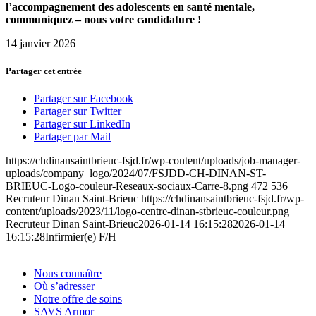
l’accompagnement des adolescents en santé mentale,
communiquez – nous votre candidature !
14 janvier 2026
Partager cet entrée
Partager sur Facebook
Partager sur Twitter
Partager sur LinkedIn
Partager par Mail
https://chdinansaintbrieuc-fsjd.fr/wp-content/uploads/job-manager-
uploads/company_logo/2024/07/FSJDD-CH-DINAN-ST-
BRIEUC-Logo-couleur-Reseaux-sociaux-Carre-8.png
472
536
Recruteur Dinan Saint-Brieuc
https://chdinansaintbrieuc-fsjd.fr/wp-
content/uploads/2023/11/logo-centre-dinan-stbrieuc-couleur.png
Recruteur Dinan Saint-Brieuc
2026-01-14 16:15:28
2026-01-14
16:15:28
Infirmier(e) F/H
Nous connaître
Où s’adresser
Notre offre de soins
SAVS Armor